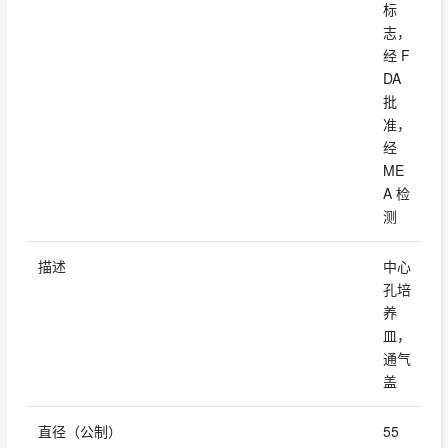
标
志，
经 F
DA
批
准，
经
ME
A 检
测
描述
中心
孔培
养
皿，
通气
盖
直径（公制）
55