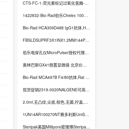
CTS-FC-1-荧光素标记过氧化氢酶-酶类
1422832-Bio-Rad伯乐Chelex 100树脂阳离子交换树脂
Bio-Rad HCA309D488 IgG1抗体,Human anti Mouse IgG1:DyLight 488
FBSLDSUPRF3X1INX1.2MM144PK货号T_70112-550-133（12-550-133）
伯乐电穿孔仪MicroPulser授权代理伯乐（biorad)
奥林巴斯GX41倒置显微镜 北京价格 厂家直销-奥林巴斯GX41倒置显微镜
Bio-Rad MCA497B F4/80抗体,Rat anti mouse F4/80:Biotin
现货促销2319-0020NALGENE可高温高压灭菌的细口大瓶（带放水口）2319-0020
2.0ml,无凸纹,尖底,棕色,无菌,拧盖,管货号3463ANK
1UN14AR100270NT赛多利斯UniSart CN 140膜硝酸纤维素膜现货供应
Steripak美国Millipore密理博Steripak过滤器