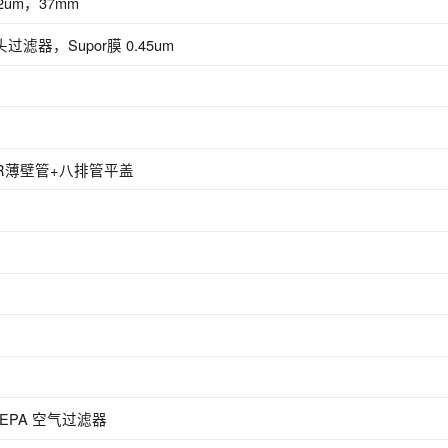
.2um，37mm
针头过滤器，Supor膜 0.45um
明PCR薄壁管+八排管平盖
HEPA 空气过滤器