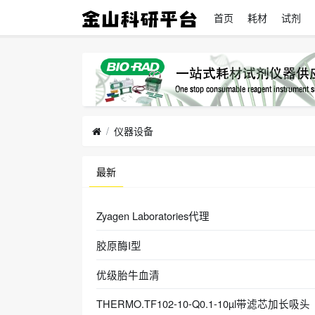
首页
耗材
试剂
仪器设备
最新
Zyagen Laboratories代理
胶原酶I型
优级胎牛血清
THERMO.TF102-10-Q0.1-10µl带滤芯加长吸头