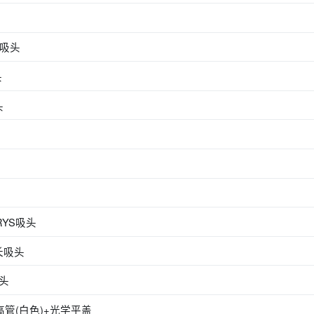
滤芯吸头
头
头
CRYS吸头
加长吸头
吸头
PCR高管(白色)+光学平盖