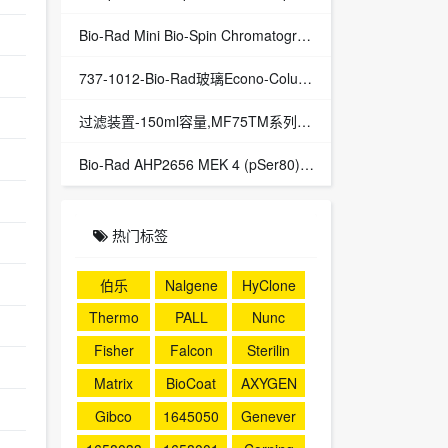
Bio-Rad Mini Bio-Spin Chromatography Columns层析柱732-6207 7326207
737-1012-Bio-Rad玻璃Econo-Column层析空柱7371012 伯乐代理
过滤装置-150ml容量,MF75TM系列，聚苯乙烯外壳，CN滤膜,孔径0.80um货号125-0080
Bio-Rad AHP2656 MEK 4 (pSer80),Rabbit anti MEK 4 (pSer80) antibody
热门标签
伯乐
Nalgene
HyClone
Thermo
PALL
Nunc
Fisher
Falcon
Sterilin
Matrix
BioCoat
AXYGEN
Gibco
1645050
Genever