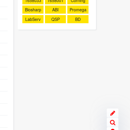
1658033
1658001
Corning
Biosharp
ABI
Promega
LabServ
QSP
BD