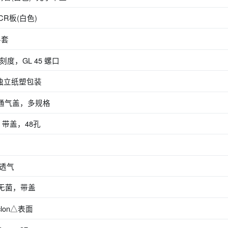
PCR板(白色)
手套
带刻度，GL 45 螺口
管，独立纸塑包装
形瓶，通气盖，多规格
，带盖，48孔
，透气
，无菌，带盖
clon△表面