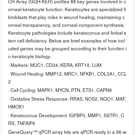
CR Array (GQH-KER) profiles 88 key genes involved in c
orneal keratocyte function. Keratocytes are specialized fi
broblasts that play roles in wound healing, maintaining c
orneal transparency, and corneal component synthesis.
Keratocyte pathologies include keratoconus and limbal s
tem cell deficiency. Below are brief examples of how incl
uded genes may be grouped according to their function i
n keratocyte biology:
· Markers: MUC1, CD34, KERA, KRT19, LUM
· Wound Healing: MMP12, MRC1, NFKB1, COL3A1, CCL
2
· Cell Cycling: MAPK1, MYCN, PTN, ETS1, CAPN9
· Oxidative Stress Response: RRAS, NOS2, NQO1, MAF,
HMOX1
· Keratoconus Development: IGFBP3, MMP1, SSTR1, C
RX, TNFAIP6
GeneQuery™ qPCR array kits are qPCR ready in a 96-w