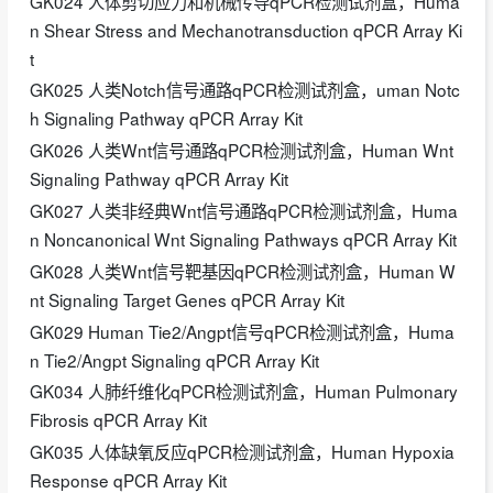
GK024 人体剪切应力和机械传导qPCR检测试剂盒，Huma
n Shear Stress and Mechanotransduction qPCR Array Ki
t
GK025 人类Notch信号通路qPCR检测试剂盒，uman Notc
h Signaling Pathway qPCR Array Kit
GK026 人类Wnt信号通路qPCR检测试剂盒，Human Wnt
Signaling Pathway qPCR Array Kit
GK027 人类非经典Wnt信号通路qPCR检测试剂盒，Huma
n Noncanonical Wnt Signaling Pathways qPCR Array Kit
GK028 人类Wnt信号靶基因qPCR检测试剂盒，Human W
nt Signaling Target Genes qPCR Array Kit
GK029 Human Tie2/Angpt信号qPCR检测试剂盒，Huma
n Tie2/Angpt Signaling qPCR Array Kit
GK034 人肺纤维化qPCR检测试剂盒，Human Pulmonary
Fibrosis qPCR Array Kit
GK035 人体缺氧反应qPCR检测试剂盒，Human Hypoxia
Response qPCR Array Kit