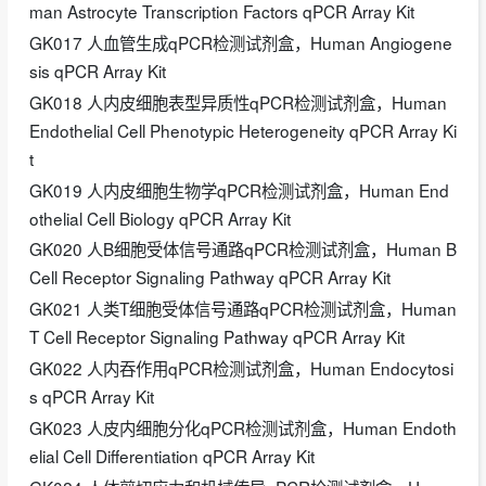
man Astrocyte Transcription Factors qPCR Array Kit
GK017 人血管生成qPCR检测试剂盒，Human Angiogene
sis qPCR Array Kit
GK018 人内皮细胞表型异质性qPCR检测试剂盒，Human
Endothelial Cell Phenotypic Heterogeneity qPCR Array Ki
t
GK019 人内皮细胞生物学qPCR检测试剂盒，Human End
othelial Cell Biology qPCR Array Kit
GK020 人B细胞受体信号通路qPCR检测试剂盒，Human B
Cell Receptor Signaling Pathway qPCR Array Kit
GK021 人类T细胞受体信号通路qPCR检测试剂盒，Human
T Cell Receptor Signaling Pathway qPCR Array Kit
GK022 人内吞作用qPCR检测试剂盒，Human Endocytosi
s qPCR Array Kit
GK023 人皮内细胞分化qPCR检测试剂盒，Human Endoth
elial Cell Differentiation qPCR Array Kit