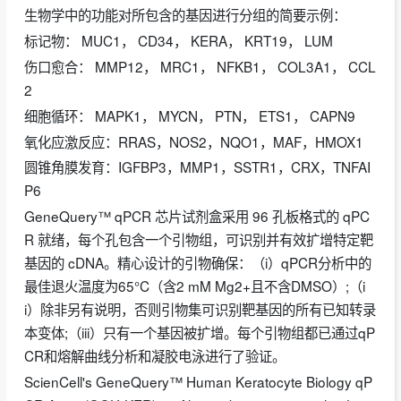
生物学中的功能对所包含的基因进行分组的简要示例：
标记物： MUC1， CD34， KERA， KRT19， LUM
伤口愈合： MMP12， MRC1， NFKB1， COL3A1， CCL
2
细胞循环： MAPK1， MYCN， PTN， ETS1， CAPN9
氧化应激反应：RRAS，NOS2，NQO1，MAF，HMOX1
圆锥角膜发育：IGFBP3，MMP1，SSTR1，CRX，TNFAI
P6
GeneQuery™ qPCR 芯片试剂盒采用 96 孔板格式的 qPC
R 就绪，每个孔包含一个引物组，可识别并有效扩增特定靶
基因的 cDNA。精心设计的引物确保：（i）qPCR分析中的
最佳退火温度为65°C（含2 mM Mg2+且不含DMSO）;（i
i）除非另有说明，否则引物集可识别靶基因的所有已知转录
本变体;（iii）只有一个基因被扩增。每个引物组都已通过qP
CR和熔解曲线分析和凝胶电泳进行了验证。
ScienCell's GeneQuery™ Human Keratocyte Biology qP