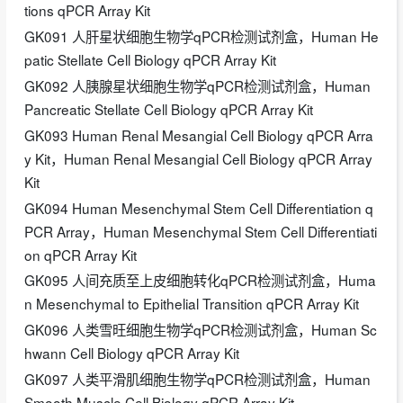
tions qPCR Array Kit
GK091 人肝星状细胞生物学qPCR检测试剂盒，Human He
patic Stellate Cell Biology qPCR Array Kit
GK092 人胰腺星状细胞生物学qPCR检测试剂盒，Human
Pancreatic Stellate Cell Biology qPCR Array Kit
GK093 Human Renal Mesangial Cell Biology qPCR Arra
y Kit，Human Renal Mesangial Cell Biology qPCR Array
Kit
GK094 Human Mesenchymal Stem Cell Differentiation q
PCR Array，Human Mesenchymal Stem Cell Differentiati
on qPCR Array Kit
GK095 人间充质至上皮细胞转化qPCR检测试剂盒，Huma
n Mesenchymal to Epithelial Transition qPCR Array Kit
GK096 人类雪旺细胞生物学qPCR检测试剂盒，Human Sc
hwann Cell Biology qPCR Array Kit
GK097 人类平滑肌细胞生物学qPCR检测试剂盒，Human
Smooth Muscle Cell Biology qPCR Array Kit