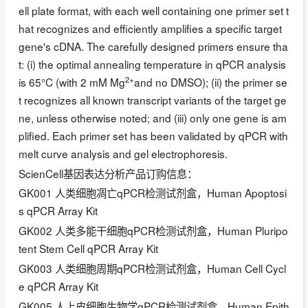
ell plate format, with each well containing one primer set t
hat recognizes and efficiently amplifies a specific target
gene's cDNA. The carefully designed primers ensure tha
t: (i) the optimal annealing temperature in qPCR analysis
2+
is 65°C (with 2 mM Mg
and no DMSO); (ii) the primer se
t recognizes all known transcript variants of the target ge
ne, unless otherwise noted; and (iii) only one gene is am
plified. Each primer set has been validated by qPCR with
melt curve analysis and gel electrophoresis.
ScienCell基因表达分析产品订购信息：
GK001 人类细胞凋亡qPCR检测试剂盒，Human Apoptosi
s qPCR Array Kit
GK002 人类多能干细胞qPCR检测试剂盒，Human Pluripo
tent Stem Cell qPCR Array Kit
GK003 人类细胞周期qPCR检测试剂盒，Human Cell Cycl
e qPCR Array Kit
GK005 人上皮细胞生物学qPCR检测试剂盒，Human Epith