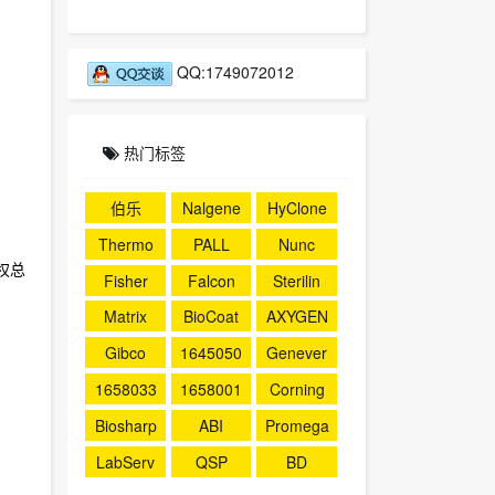
QQ:1749072012
热门标签
伯乐
Nalgene
HyClone
Thermo
PALL
Nunc
权总
Fisher
Falcon
Sterilin
Matrix
BioCoat
AXYGEN
Gibco
1645050
Genever
1658033
1658001
Corning
Biosharp
ABI
Promega
LabServ
QSP
BD