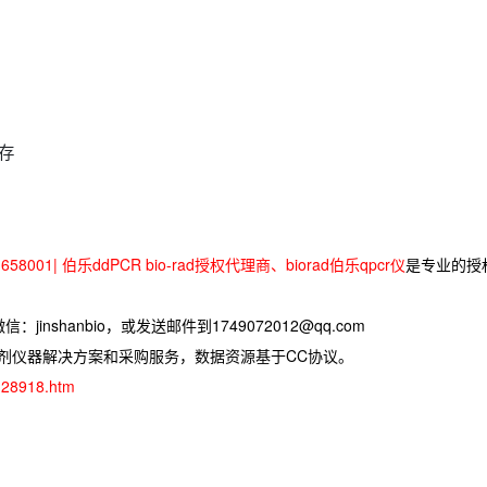
存
58001| 伯乐ddPCR bio-rad授权代理商、biorad伯乐qpcr仪
是专业的授
jinshanbio，或发送邮件到1749072012@qq.com
试剂仪器解决方案和采购服务，数据资源基于CC协议。
d-28918.htm