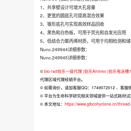
1、共享壁设计可增大孔容量
2、更宽的圆底孔可提高混合效果
3、锥形底孔可实现高效样品回收
4、黑色和白色板，可用于荧光和自发光应用
5、低结合力聚丙烯材质，可用于均相检测和储
Nunc.249944详细参数：
Nunc.249945详细参数：
©
bio-rad伯乐一级代理 |伯乐Aminex |伯乐电泳槽16
代理区域代理经销平台。
© 如需询价，请加客服QQ：1749072012 、客服微信：
© 平台为生命科学研究相关领域提供一站式耗材
© 本文地址：
https://www.gibcohyclone.cn/threa