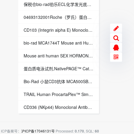
保税仓bio-rad伯乐ECL化学发光底物1705061BIO-RAD伯乐代理
04693132001Roche（罗氏）蛋白酶抑制剂混合片剂 cOmplete Tablets EDTA-free
CD103 (Integrin alpha E) Monoclonal Antibody (Ber-ACT8), APC, eBioscience eBioscience CD103 流式抗体 人 17-1037-42
bio-rad MCA1744T Mouse anti Human CD66e:RPE,Mouse anti Human CD66e:RPE
Mouse anti human SEX HORMONE binding GLOBULIN 伯乐 MCA5812G SEX HORMONE binding GLOBULIN
蛋白质电泳试剂,NativePAGE™ Cathode Buffer Additive (20X)
Bio-Rad 小鼠CD3抗体 MCA500SBV515,Rat anti mouse CD3:StarBright Violet 515
TRAIL Human ProcartaPlex™ Simplex Kit,TRAIL Human ProcartaPlex™ Simplex Kit/人TRAIL ProcartaPlex单因子试剂盒
CD336 (NKp44) Monoclonal Antibody (44.189), eFluor 450, eBioscience 流式抗体
ICP备案号：
沪ICP备17046131号
Processed:
, SQL:
0.170
60