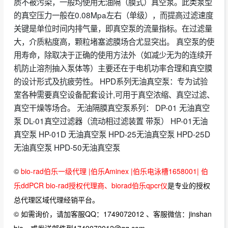
质不被污染，一般均使用无油隔（膜式）真空泵。此类泵型
的真空压力一般在0.08Mpa左右（单级），而提高过滤速度
关键是单位时间内排气量，即真空泵的流量指标。在过滤量
大，介质粘度高，颗粒堵塞滤膜场合尤显突出。 真空泵的使
用寿命，除取决于正确的使用方法外（如减少无为的连续开
机防止溶剂抽入泵体等）主要还在于电机功率合理和真空膜
的设计形式及抗疲劳性。 HPD系列无油真空泵：专为试验
室各种需要真空设备配套设计,可用于真空浓缩、真空过滤、
真空干燥等场合。 无油隔膜真空泵系列： DP-01 无油真空
泵 DL-01真空过滤器（流动相过滤装置 带泵） HP-01无油
真空泵 HP-01D 无油真空泵 HPD-25无油真空泵 HPD-25D
无油真空泵 HPD-50无油真空泵
©
bio-rad伯乐一级代理 |伯乐Aminex |伯乐电泳槽1658001| 伯
乐ddPCR bio-rad授权代理商、biorad伯乐qpcr仪
是专业的授权
总代理区域代理经销平台。
© 如需询价，请加客服QQ：1749072012 、客服微信：jinshan
bio，或发送邮件到1749072012@qq.com