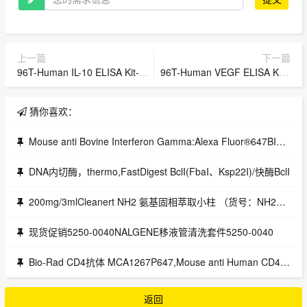
上一篇
下一篇
96T-Human IL-10 ELISA Kit-化学试剂
96T-Human VEGF ELISA Kit-化学试剂
猜你喜欢：
Mouse anti Bovine Interferon Gamma:Alexa Fluor®647BIO-RAD MCA1783A647 Mouse anti Bovine Interferon Gamma:Alexa Fluor®647
DNA内切酶，thermo,FastDigest BclI(FbaI、Ksp22I)/快酶BclI
200mg/3mlCleanert NH2 氨基固相萃取小柱 （货号：NH2003）
现货促销5250-0040NALGENE移液管清洗套件5250-0040
Bio-Rad CD4抗体 MCA1267P647,Mouse anti Human CD4:PE-Alexa Fluor 647
返回