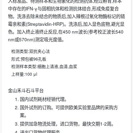
入标准品、待测样本和生物素化的检测抗体,经过孵育,样本
中存在的IFN-γ与固相抗体和检测抗体结合,形成免疫复合
物。洗涤去除未结合的物质后,加入辣根过氧化物酶标记的链
霉亲和素(Streptavidin-HRP)。洗涤后,加入显色底物,避光显
色。加入终止液终止反应,在450 nm波长(参考校正波长540
nm或570nm)测定吸光度值。
检测类型:双抗夹心法
形式:预包被96孔板
检测样本类型:细胞上清液,血清,血浆
上样量:100 μl
金山禾斗石斗平台
国内试剂耗材经销代理。
国外试剂的订购。可提供欧美实验室品牌的采购方
案。
提供加急物流处理，进口货物，最快交期1-2周。
进出口货物代理服务。